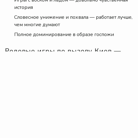
история
Словесное унижение и похвала — работает лучше,
чем многие думают
Полное доминирование в образе госпожи
Ролевые игры по вызову Киев —
когда хочется стать кем-то другим
Ролевые игры по вызову Киев, пожалуй, одна из
самых благодарных тем. Тут можно быть кем угодно:
строгим профессором, нерадивым студентом,
полицейским, пациентом у «особенной» докторши.
Девушки, которые хорошо это делают, не просто
надевают костюм. Они вживаются в роль по-
настоящему.
А еще интересно наблюдать, как один и тот же
человек в разных образах может вызывать