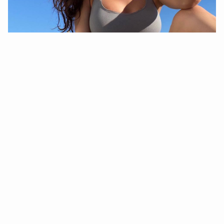
Современный эскорт в Киеве — это не про банальное
сопровождение. Это про комфорт, стиль, доверие и
высокие стандарты. Это про партнёрство, где ты
чувствуешь себя уверенно. Мужчины, которые ценят
время и умеют наслаждаться жизнью, выбирают
именно такой формат — качественный,
продуманный, деликатный.