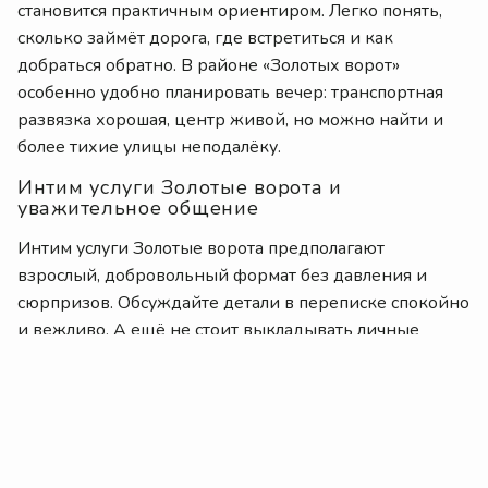
становится практичным ориентиром. Легко понять,
сколько займёт дорога, где встретиться и как
добраться обратно. В районе «Золотых ворот»
особенно удобно планировать вечер: транспортная
развязка хорошая, центр живой, но можно найти и
более тихие улицы неподалёку.
Интим услуги Золотые ворота и
уважительное общение
Интим услуги Золотые ворота предполагают
взрослый, добровольный формат без давления и
сюрпризов. Обсуждайте детали в переписке спокойно
и вежливо. А ещё не стоит выкладывать личные
данные собеседницы или сохранять переписку «на
всякий случай» — приватность здесь важна для всех.
Проститутки Золотые ворота
Киев: анкеты на Vdoma Kiev