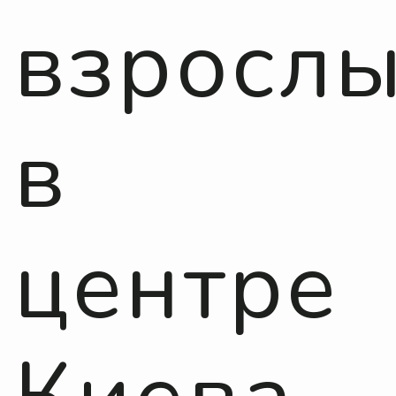
взросл
в
центре