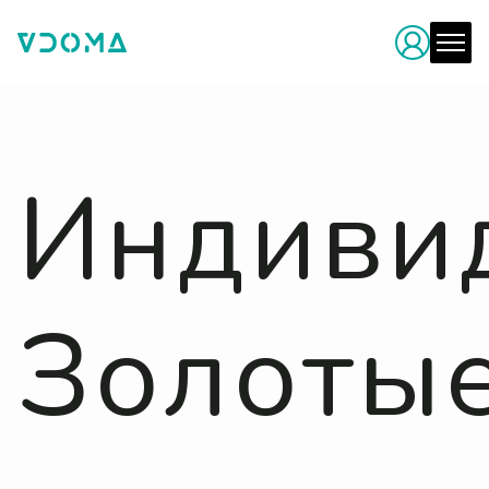
Индиви
Золоты